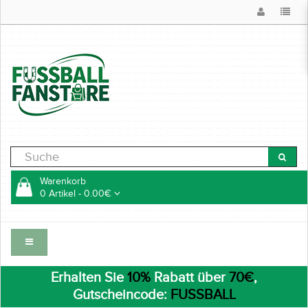
Warenkorb
0 Artikel - 0.00€
Erhalten Sie
10%
Rabatt über
70€
,
Gutscheincode:
FUSSBALL