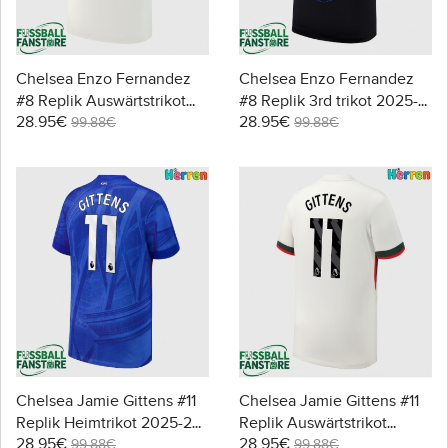
Chelsea Enzo Fernandez
Chelsea Enzo Fernandez
#8 Replik Auswärtstrikot
#8 Replik 3rd trikot 2025-
28.95€
28.95€
2025-26 Kurzarm
26 Kurzarm
99.88€
99.88€
Chelsea Jamie Gittens #11
Chelsea Jamie Gittens #11
Replik Heimtrikot 2025-26
Replik Auswärtstrikot
28.95€
28.95€
Kurzarm
2025-26 Kurzarm
99.88€
99.88€