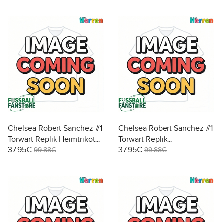
Chelsea Robert Sanchez #1
Chelsea Robert Sanchez #1
Torwart Replik Heimtrikot
Torwart Replik
37.95€
37.95€
2025-26 Kurzarm
Auswärtstrikot 2025-26
99.88€
99.88€
Kurzarm