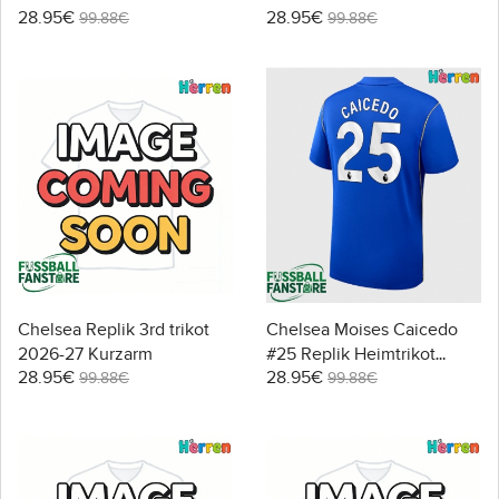
28.95€
28.95€
Kurzarm
99.88€
99.88€
Chelsea Replik 3rd trikot
Chelsea Moises Caicedo
2026-27 Kurzarm
#25 Replik Heimtrikot
28.95€
28.95€
2026-27 Kurzarm
99.88€
99.88€