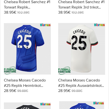
Chelsea Robert Sanchez #1
Chelsea Robert Sanchez #1
Torwart Replik
Torwart Replik 3rd trikot
38.95€
38.95€
Auswärtstrikot 2025-26
2025-26 Langarm
102.38€
102.38€
Langarm
Chelsea Moises Caicedo
Chelsea Moises Caicedo
#25 Replik Heimtrikot
#25 Replik Auswärtstrikot
28.95€
28.95€
2025-26 Kurzarm
2025-26 Kurzarm
99.88€
99.88€