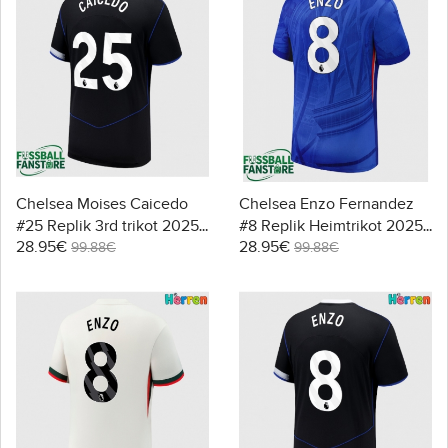
Chelsea Moises Caicedo
Chelsea Enzo Fernandez
#25 Replik 3rd trikot 2025-
#8 Replik Heimtrikot 2025-
28.95€
28.95€
26 Kurzarm
26 Kurzarm
99.88€
99.88€