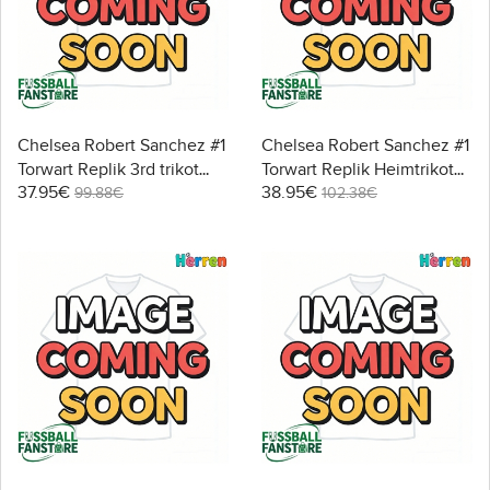
Chelsea Robert Sanchez #1
Chelsea Robert Sanchez #1
Torwart Replik 3rd trikot
Torwart Replik Heimtrikot
37.95€
38.95€
2025-26 Kurzarm
2025-26 Langarm
99.88€
102.38€