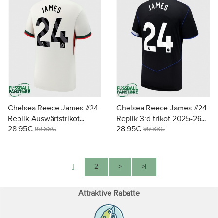
Chelsea Reece James #24
Chelsea Reece James #24
Replik Auswärtstrikot
Replik 3rd trikot 2025-26
28.95€
28.95€
2025-26 Kurzarm
Kurzarm
99.88€
99.88€
1
2
>
>|
Attraktive Rabatte