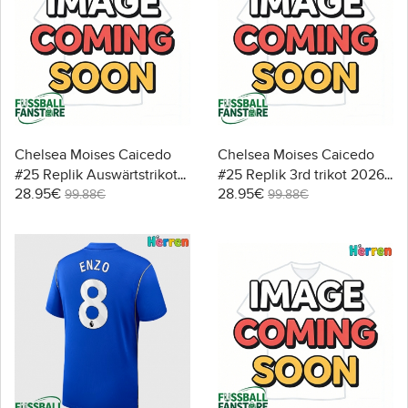
Chelsea Moises Caicedo
Chelsea Moises Caicedo
#25 Replik Auswärtstrikot
#25 Replik 3rd trikot 2026-
28.95€
28.95€
2026-27 Kurzarm
27 Kurzarm
99.88€
99.88€