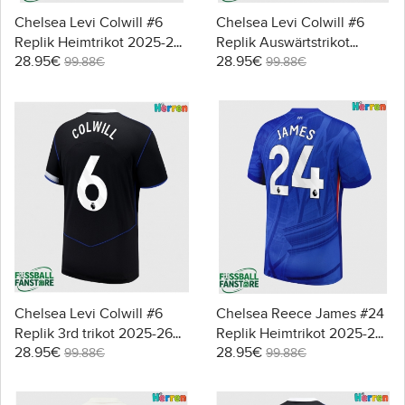
Chelsea Levi Colwill #6
Chelsea Levi Colwill #6
Replik Heimtrikot 2025-26
Replik Auswärtstrikot
28.95€
28.95€
Kurzarm
2025-26 Kurzarm
99.88€
99.88€
Chelsea Levi Colwill #6
Chelsea Reece James #24
Replik 3rd trikot 2025-26
Replik Heimtrikot 2025-26
28.95€
28.95€
Kurzarm
Kurzarm
99.88€
99.88€