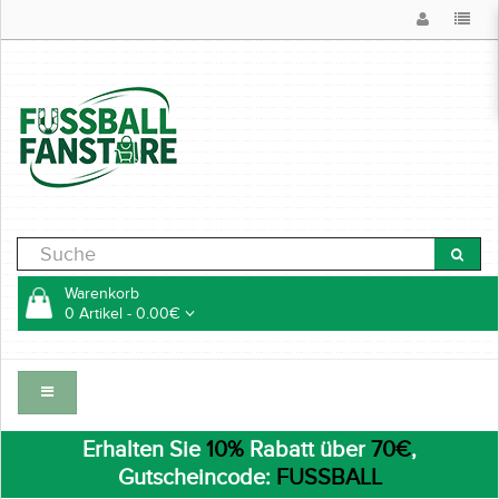
Warenkorb
0 Artikel - 0.00€
Erhalten Sie
10%
Rabatt über
70€
,
Gutscheincode:
FUSSBALL