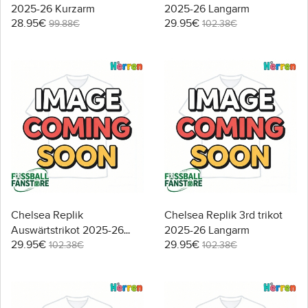
2025-26 Kurzarm
2025-26 Langarm
28.95€
29.95€
99.88€
102.38€
Chelsea Replik
Chelsea Replik 3rd trikot
Auswärtstrikot 2025-26
2025-26 Langarm
29.95€
29.95€
Langarm
102.38€
102.38€