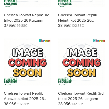
Chelsea Torwart Replik 3rd
Chelsea Torwart Replik
trikot 2025-26 Kurzarm
Heimtrikot 2025-26
37.95€
38.95€
Langarm
99.88€
102.38€
Chelsea Torwart Replik
Chelsea Torwart Replik 3rd
Auswärtstrikot 2025-26
trikot 2025-26 Langarm
38.95€
38.95€
Langarm
102.38€
102.38€