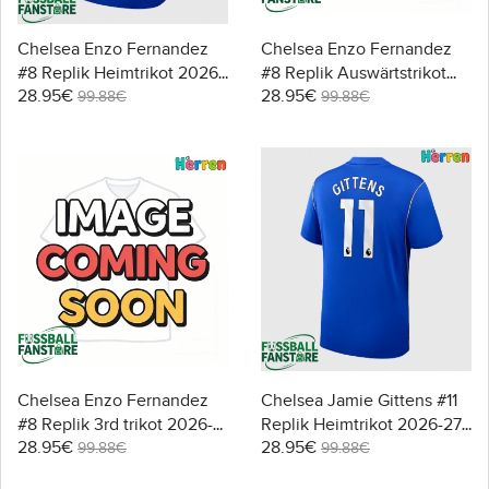
Chelsea Enzo Fernandez
Chelsea Enzo Fernandez
#8 Replik Heimtrikot 2026-
#8 Replik Auswärtstrikot
28.95€
28.95€
27 Kurzarm
2026-27 Kurzarm
99.88€
99.88€
Chelsea Enzo Fernandez
Chelsea Jamie Gittens #11
#8 Replik 3rd trikot 2026-
Replik Heimtrikot 2026-27
28.95€
28.95€
27 Kurzarm
Kurzarm
99.88€
99.88€