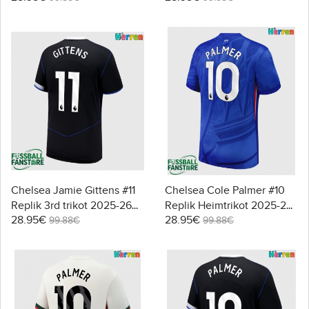
Chelsea Jamie Gittens #11
Chelsea Cole Palmer #10
Replik 3rd trikot 2025-26
Replik Heimtrikot 2025-26
28.95€
28.95€
Kurzarm
Kurzarm
99.88€
99.88€