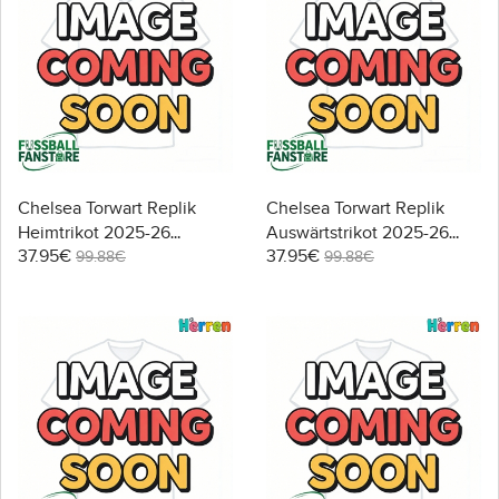
Chelsea Torwart Replik
Chelsea Torwart Replik
Heimtrikot 2025-26
Auswärtstrikot 2025-26
37.95€
37.95€
Kurzarm
Kurzarm
99.88€
99.88€