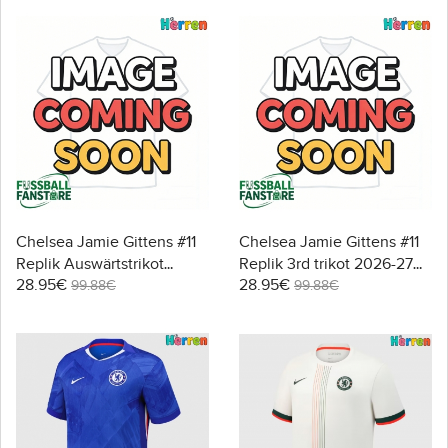
Chelsea Jamie Gittens #11
Chelsea Jamie Gittens #11
Replik Auswärtstrikot
Replik 3rd trikot 2026-27
28.95€
28.95€
2026-27 Kurzarm
Kurzarm
99.88€
99.88€