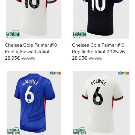
Chelsea Cole Palmer #10
Chelsea Cole Palmer #10
Replik Auswärtstrikot
Replik 3rd trikot 2025-26
28.95€
28.95€
2025-26 Kurzarm
Kurzarm
99.88€
99.88€