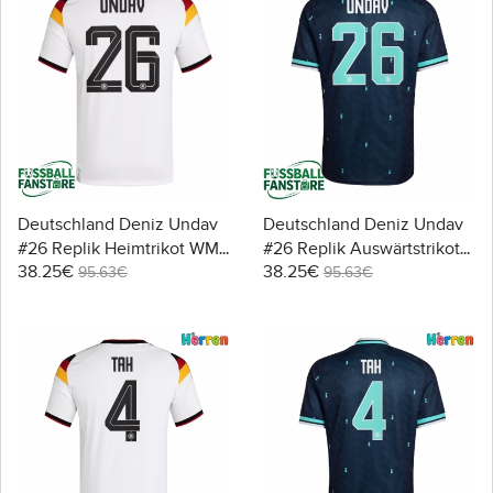
Deutschland Deniz Undav
Deutschland Deniz Undav
#26 Replik Heimtrikot WM
#26 Replik Auswärtstrikot
38.25€
38.25€
2026 Kurzarm
WM 2026 Kurzarm
95.63€
95.63€