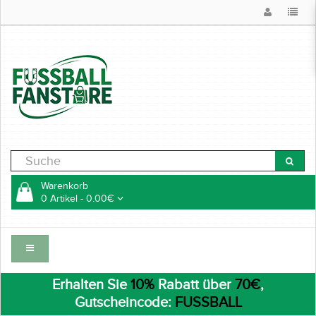
Warenkorb
0 Artikel - 0.00€
Erhalten Sie
10%
Rabatt über
70€
,
Gutscheincode:
FUSSBALL