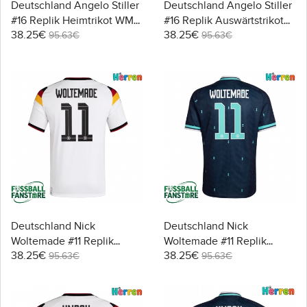
Deutschland Angelo Stiller
Deutschland Angelo Stiller
#16 Replik Heimtrikot WM
#16 Replik Auswärtstrikot
38.25€
38.25€
2026 Kurzarm
WM 2026 Kurzarm
95.63€
95.63€
Deutschland Nick
Deutschland Nick
Woltemade #11 Replik
Woltemade #11 Replik
38.25€
38.25€
Heimtrikot WM 2026
Auswärtstrikot WM 2026
95.63€
95.63€
Kurzarm
Kurzarm