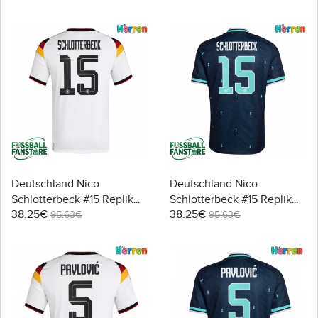
Kurzarm
Kurzarm
Deutschland Nico
Deutschland Nico
Schlotterbeck #15 Replik
Schlotterbeck #15 Replik
38.25€
38.25€
Heimtrikot WM 2026
Auswärtstrikot WM 2026
95.63€
95.63€
Kurzarm
Kurzarm