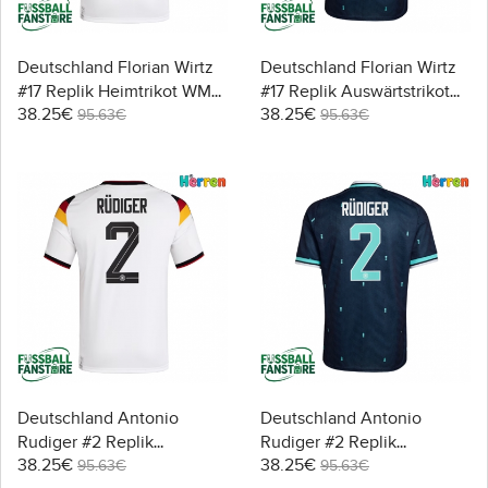
Deutschland Florian Wirtz
Deutschland Florian Wirtz
#17 Replik Heimtrikot WM
#17 Replik Auswärtstrikot
38.25€
38.25€
2026 Kurzarm
WM 2026 Kurzarm
95.63€
95.63€
Deutschland Antonio
Deutschland Antonio
Rudiger #2 Replik
Rudiger #2 Replik
38.25€
38.25€
Heimtrikot WM 2026
Auswärtstrikot WM 2026
95.63€
95.63€