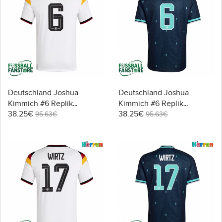
Deutschland Joshua
Deutschland Joshua
Kimmich #6 Replik
Kimmich #6 Replik
38.25€
38.25€
Heimtrikot WM 2026
Auswärtstrikot WM 2026
95.63€
95.63€
Kurzarm
Kurzarm