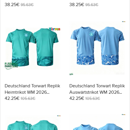
38.25€
38.25€
Kurzarm
Kurzarm
95.63€
95.63€
Deutschland Torwart Replik
Deutschland Torwart Replik
Heimtrikot WM 2026
Auswärtstrikot WM 2026
42.25€
42.25€
Kurzarm
Kurzarm
105.63€
105.63€