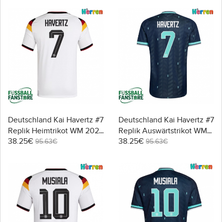
Deutschland Kai Havertz #7
Deutschland Kai Havertz #7
Replik Heimtrikot WM 2026
Replik Auswärtstrikot WM
38.25€
38.25€
Kurzarm
2026 Kurzarm
95.63€
95.63€