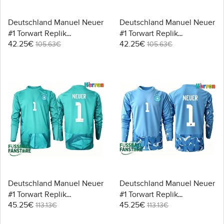
Deutschland Manuel Neuer
Deutschland Manuel Neuer
#1 Torwart Replik
#1 Torwart Replik
42.25€
42.25€
Heimtrikot WM 2026
Auswärtstrikot WM 2026
105.63€
105.63€
Kurzarm
Kurzarm
Deutschland Manuel Neuer
Deutschland Manuel Neuer
#1 Torwart Replik
#1 Torwart Replik
45.25€
45.25€
Heimtrikot WM 2026
Auswärtstrikot WM 2026
113.13€
113.13€
Langarm
Langarm