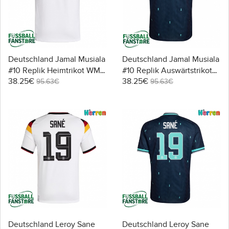
Deutschland Jamal Musiala
Deutschland Jamal Musiala
#10 Replik Heimtrikot WM
#10 Replik Auswärtstrikot
38.25€
38.25€
2026 Kurzarm
WM 2026 Kurzarm
95.63€
95.63€
Deutschland Leroy Sane
Deutschland Leroy Sane