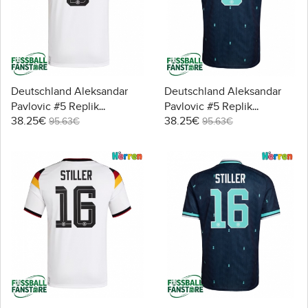
Deutschland Aleksandar
Deutschland Aleksandar
Pavlovic #5 Replik
Pavlovic #5 Replik
38.25€
38.25€
Heimtrikot WM 2026
Auswärtstrikot WM 2026
95.63€
95.63€
Kurzarm
Kurzarm