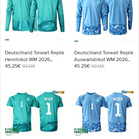
Deutschland Torwart Replik
Deutschland Torwart Replik
Heimtrikot WM 2026
Auswärtstrikot WM 2026
45.25€
45.25€
Langarm
Langarm
113.13€
113.13€