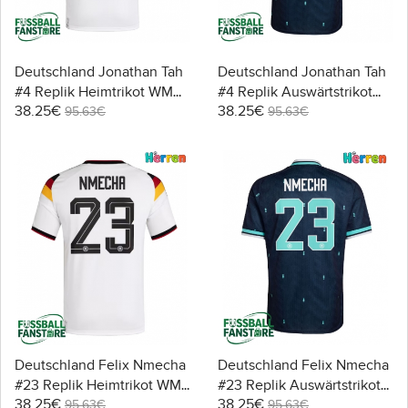
Deutschland Jonathan Tah
Deutschland Jonathan Tah
#4 Replik Heimtrikot WM
#4 Replik Auswärtstrikot
38.25€
38.25€
2026 Kurzarm
WM 2026 Kurzarm
95.63€
95.63€
Deutschland Felix Nmecha
Deutschland Felix Nmecha
#23 Replik Heimtrikot WM
#23 Replik Auswärtstrikot
38.25€
38.25€
2026 Kurzarm
WM 2026 Kurzarm
95.63€
95.63€