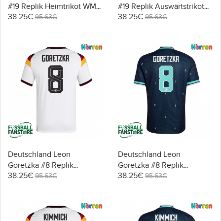
#19 Replik Heimtrikot WM
#19 Replik Auswärtstrikot
38.25€
38.25€
2026 Kurzarm
WM 2026 Kurzarm
95.63€
95.63€
Deutschland Leon
Deutschland Leon
Goretzka #8 Replik
Goretzka #8 Replik
38.25€
38.25€
Heimtrikot WM 2026
Auswärtstrikot WM 2026
95.63€
95.63€
Kurzarm
Kurzarm