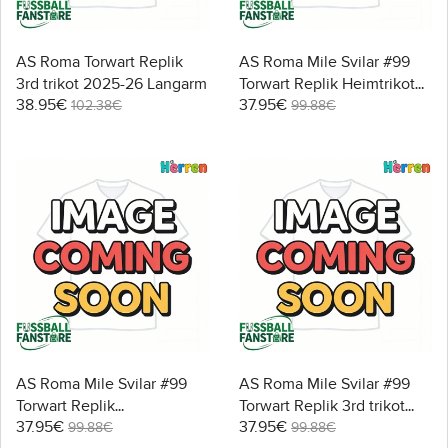
AS Roma Torwart Replik
AS Roma Mile Svilar #99
3rd trikot 2025-26 Langarm
Torwart Replik Heimtrikot
38.95€
37.95€
2025-26 Kurzarm
102.38€
99.88€
AS Roma Mile Svilar #99
AS Roma Mile Svilar #99
Torwart Replik
Torwart Replik 3rd trikot
37.95€
37.95€
Auswärtstrikot 2025-26
2025-26 Kurzarm
99.88€
99.88€