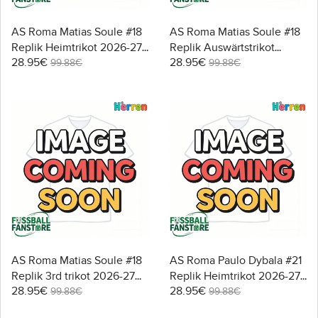
AS Roma Matias Soule #18
AS Roma Matias Soule #18
Replik Heimtrikot 2026-27
Replik Auswärtstrikot
28.95€
28.95€
Kurzarm
2026-27 Kurzarm
99.88€
99.88€
AS Roma Matias Soule #18
AS Roma Paulo Dybala #21
Replik 3rd trikot 2026-27
Replik Heimtrikot 2026-27
28.95€
28.95€
Kurzarm
Kurzarm
99.88€
99.88€