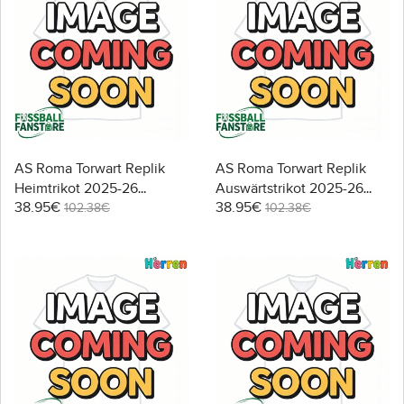
AS Roma Torwart Replik
AS Roma Torwart Replik
Heimtrikot 2025-26
Auswärtstrikot 2025-26
38.95€
38.95€
Langarm
Langarm
102.38€
102.38€