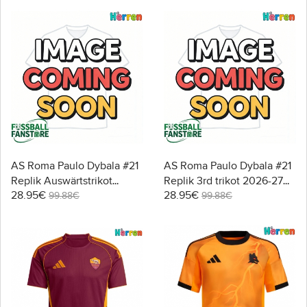
AS Roma Paulo Dybala #21
AS Roma Paulo Dybala #21
Replik Auswärtstrikot
Replik 3rd trikot 2026-27
28.95€
28.95€
2026-27 Kurzarm
Kurzarm
99.88€
99.88€