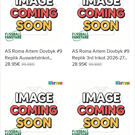
AS Roma Artem Dovbyk #9
AS Roma Artem Dovbyk #9
Replik Auswärtstrikot
Replik 3rd trikot 2026-27
28.95€
28.95€
2026-27 Kurzarm
Kurzarm
99.88€
99.88€