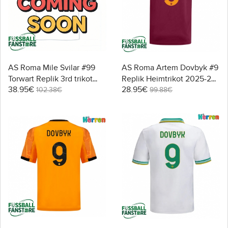
AS Roma Mile Svilar #99
AS Roma Artem Dovbyk #9
Torwart Replik 3rd trikot
Replik Heimtrikot 2025-26
38.95€
28.95€
2025-26 Langarm
Kurzarm
102.38€
99.88€