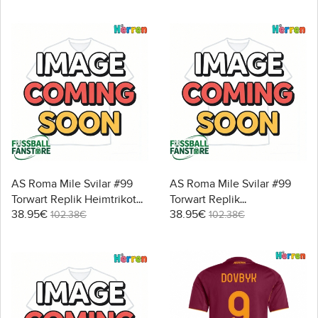
Kurzarm
AS Roma Mile Svilar #99
AS Roma Mile Svilar #99
Torwart Replik Heimtrikot
Torwart Replik
38.95€
38.95€
2025-26 Langarm
Auswärtstrikot 2025-26
102.38€
102.38€
Langarm