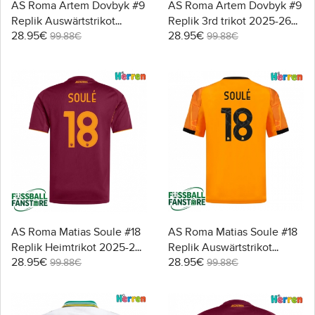
AS Roma Artem Dovbyk #9
AS Roma Artem Dovbyk #9
Replik Auswärtstrikot
Replik 3rd trikot 2025-26
28.95€
28.95€
2025-26 Kurzarm
Kurzarm
99.88€
99.88€
AS Roma Matias Soule #18
AS Roma Matias Soule #18
Replik Heimtrikot 2025-26
Replik Auswärtstrikot
28.95€
28.95€
Kurzarm
2025-26 Kurzarm
99.88€
99.88€