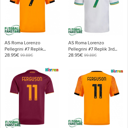
AS Roma Lorenzo
AS Roma Lorenzo
Pellegrini #7 Replik
Pellegrini #7 Replik 3rd
28.95€
28.95€
Auswärtstrikot 2025-26
trikot 2025-26 Kurzarm
99.88€
99.88€
Kurzarm