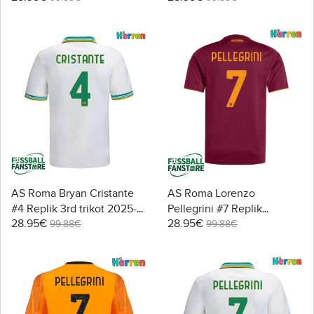
AS Roma Bryan Cristante
AS Roma Lorenzo
#4 Replik 3rd trikot 2025-
Pellegrini #7 Replik
28.95€
28.95€
26 Kurzarm
Heimtrikot 2025-26
99.88€
99.88€
Kurzarm