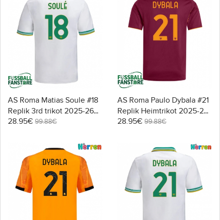
AS Roma Matias Soule #18
AS Roma Paulo Dybala #21
Replik 3rd trikot 2025-26
Replik Heimtrikot 2025-26
28.95€
28.95€
Kurzarm
Kurzarm
99.88€
99.88€