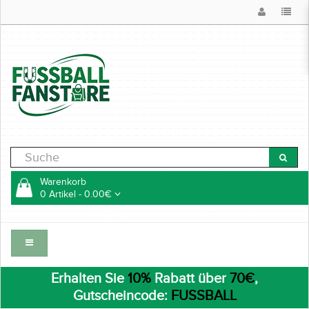
Warenkorb
0 Artikel - 0.00€
Erhalten Sie
10%
Rabatt über
70€
,
Gutscheincode:
FUSSBALL