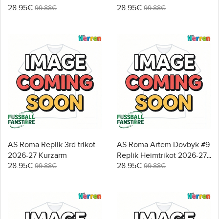
28.95€
28.95€
Kurzarm
99.88€
99.88€
AS Roma Replik 3rd trikot
AS Roma Artem Dovbyk #9
2026-27 Kurzarm
Replik Heimtrikot 2026-27
28.95€
28.95€
Kurzarm
99.88€
99.88€