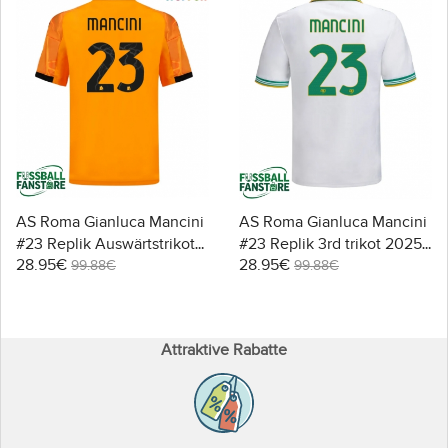
AS Roma Gianluca Mancini
AS Roma Gianluca Mancini
#23 Replik Auswärtstrikot
#23 Replik 3rd trikot 2025-
28.95€
28.95€
2025-26 Kurzarm
26 Kurzarm
99.88€
99.88€
Attraktive Rabatte