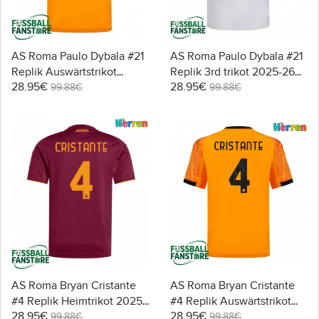
AS Roma Paulo Dybala #21
AS Roma Paulo Dybala #21
Replik Auswärtstrikot
Replik 3rd trikot 2025-26
28.95€
28.95€
2025-26 Kurzarm
Kurzarm
99.88€
99.88€
AS Roma Bryan Cristante
AS Roma Bryan Cristante
#4 Replik Heimtrikot 2025-
#4 Replik Auswärtstrikot
28.95€
28.95€
26 Kurzarm
2025-26 Kurzarm
99.88€
99.88€