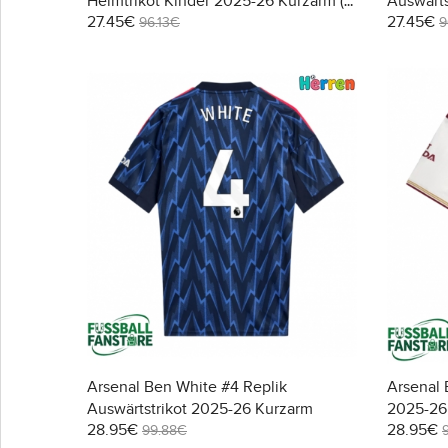
Heimtrikot Kinder 2025-26 Kurzarm (+
Auswärts
27.45€
27.45€
Kurze Hosen)
Kurzarm 
96.13€
9
Arsenal Ben White #4 Replik
Arsenal 
Auswärtstrikot 2025-26 Kurzarm
2025-26
28.95€
28.95€
99.88€