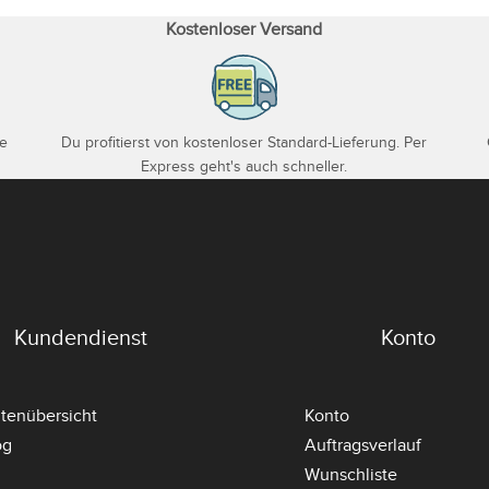
Kostenloser Versand
je
Du profitierst von kostenloser Standard-Lieferung. Per
Express geht's auch schneller.
Kundendienst
Konto
itenübersicht
Konto
og
Auftragsverlauf
Wunschliste