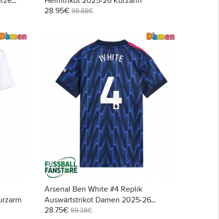
urze
Heimtrikot 2025-26 Kurzarm
28.95€
99.88€
Arsenal Ben White #4 Replik
urzarm
Auswärtstrikot Damen 2025-26
28.75€
Kurzarm
99.38€