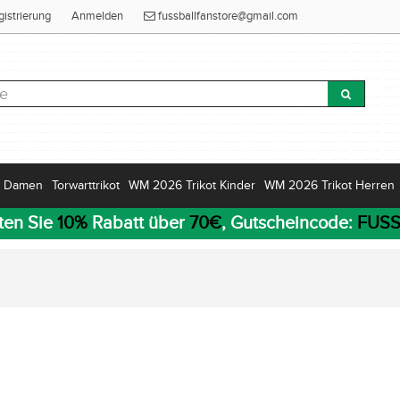
gistrierung
Anmelden
fussballfanstore@gmail.com
Damen
Torwarttrikot
WM 2026 Trikot Kinder
WM 2026 Trikot Herren
ten Sie
10%
Rabatt über
70€
, Gutscheincode:
FUSS