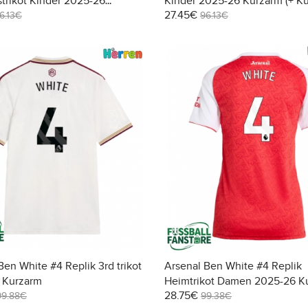
trikot Kinder 2025-26
Kinder 2025-26 Kurzarm (+ K
27.45€
(+ Kurze Hosen)
Hosen)
6.13€
96.13€
Ben White #4 Replik 3rd trikot
Arsenal Ben White #4 Replik
 Kurzarm
Heimtrikot Damen 2025-26 K
28.75€
99.88€
99.38€