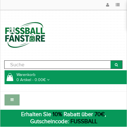
Warenkorb
0 Artikel - 0.00€
Erhalten Sie
10%
Rabatt über
70€
,
Gutscheincode:
FUSSBALL