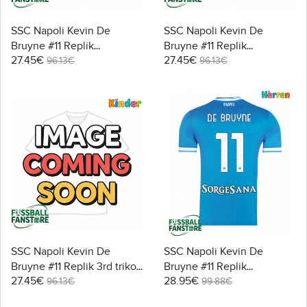
SSC Napoli Kevin De
SSC Napoli Kevin De
Bruyne #11 Replik
Bruyne #11 Replik
27.45€
27.45€
Heimtrikot Kinder 2025-26
Auswärtstrikot Kinder
96.13€
96.13€
Kurzarm (+ Kurze Hosen)
2025-26 Kurzarm (+ Kurze
Hosen)
SSC Napoli Kevin De
SSC Napoli Kevin De
Bruyne #11 Replik 3rd trikot
Bruyne #11 Replik
27.45€
28.95€
Kinder 2025-26 Kurzarm (+
Heimtrikot 2025-26
96.13€
99.88€
Kurze Hosen)
Kurzarm