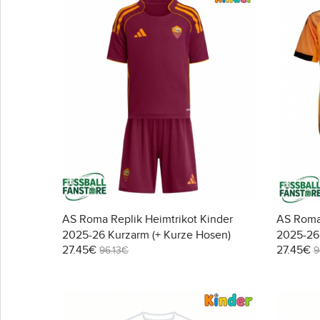
AS Roma Replik Heimtrikot Kinder
AS Roma 
2025-26 Kurzarm (+ Kurze Hosen)
2025-26 
27.45€
27.45€
96.13€
9