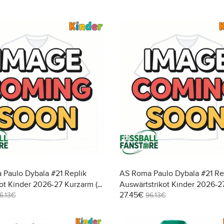
Paulo Dybala #21 Replik
AS Roma Paulo Dybala #21 Re
ot Kinder 2026-27 Kurzarm (+
Auswärtstrikot Kinder 2026-2
27.45€
osen)
Kurzarm (+ Kurze Hosen)
6.13€
96.13€