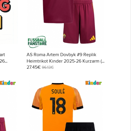
art
AS Roma Artem Dovbyk #9 Replik
-26
Heimtrikot Kinder 2025-26 Kurzarm (+
27.45€
Kurze Hosen)
96.13€