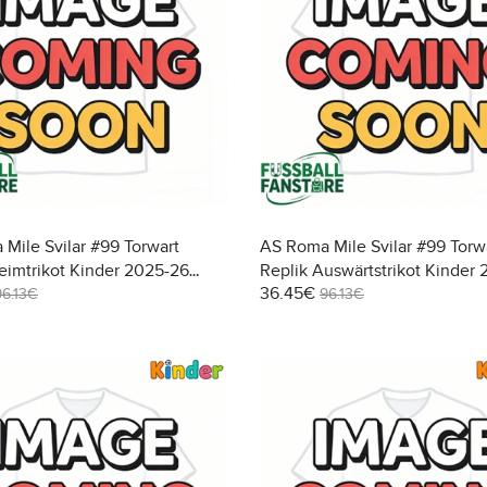
Mile Svilar #99 Torwart
AS Roma Mile Svilar #99 Torw
eimtrikot Kinder 2025-26
Replik Auswärtstrikot Kinder
36.45€
(+ Kurze Hosen)
Kurzarm (+ Kurze Hosen)
96.13€
96.13€