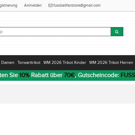
gistrierung
Anmelden
fussballfanstore@gmail.com
Damen
Torwarttrikot
WM 2026 Trikot Kinder
WM 2026 Trikot Herren
ten Sie
10%
Rabatt über
70€
, Gutscheincode:
FUSS