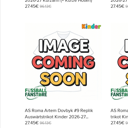
2026-27 Kurzarm (+ Kurze Hosen)
2026-27 
27.45€
27.45€
96.13€
9
AS Roma Artem Dovbyk #9 Replik
AS Roma
Auswärtstrikot Kinder 2026-27
trikot K
27.45€
27.45€
Kurzarm (+ Kurze Hosen)
Kurze H
96.13€
9