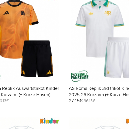
Replik Auswärtstrikot Kinder
AS Roma Replik 3rd trikot Kin
Kurzarm (+ Kurze Hosen)
2025-26 Kurzarm (+ Kurze Ho
27.45€
6.13€
96.13€