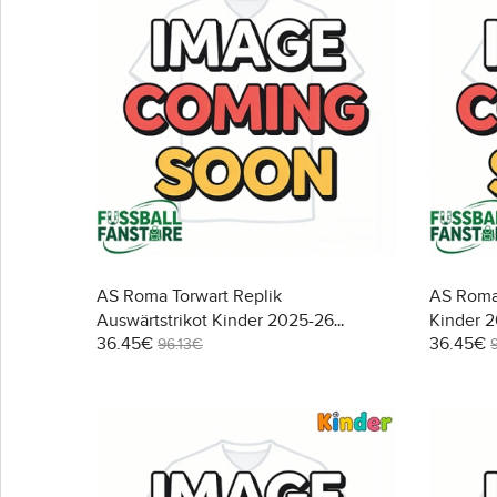
AS Roma Torwart Replik
AS Roma 
Auswärtstrikot Kinder 2025-26
Kinder 2
36.45€
36.45€
Kurzarm (+ Kurze Hosen)
Hosen)
96.13€