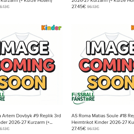
Kurzarm (+ Kurze Hosen)
2026-27 Kurzarm (+ Kurze Ho
27.45€
6.13€
96.13€
 Artem Dovbyk #9 Replik 3rd
AS Roma Matias Soule #18 Re
inder 2026-27 Kurzarm (+
Heimtrikot Kinder 2026-27 Ku
27.45€
osen)
Kurze Hosen)
6.13€
96.13€