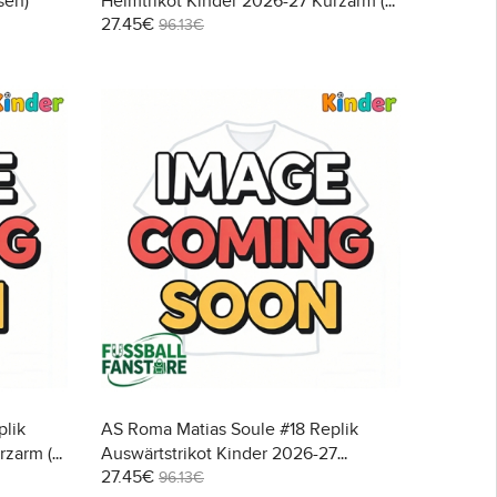
sen)
Heimtrikot Kinder 2026-27 Kurzarm (+
27.45€
Kurze Hosen)
96.13€
plik
AS Roma Matias Soule #18 Replik
rzarm (+
Auswärtstrikot Kinder 2026-27
27.45€
Kurzarm (+ Kurze Hosen)
96.13€