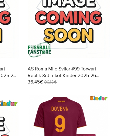
art
AS Roma Mile Svilar #99 Torwart
 2025-26
Replik 3rd trikot Kinder 2025-26
36.45€
Kurzarm (+ Kurze Hosen)
96.13€