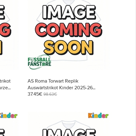
rikot
AS Roma Torwart Replik
urze
Auswärtstrikot Kinder 2025-26
37.45€
Langarm (+ Kurze Hosen)
98.63€