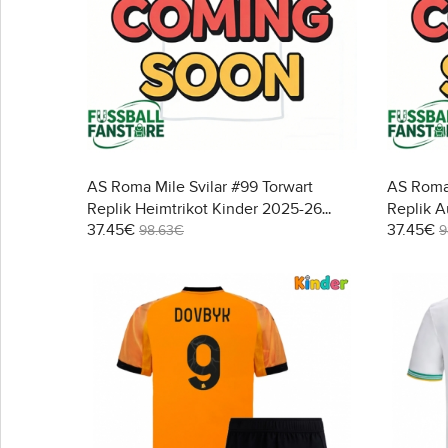
AS Roma Mile Svilar #99 Torwart
AS Roma 
Replik Heimtrikot Kinder 2025-26
Replik A
37.45€
37.45€
Langarm (+ Kurze Hosen)
Langarm 
98.63€
9