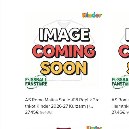
AS Roma Matias Soule #18 Replik 3rd
AS Roma 
trikot Kinder 2026-27 Kurzarm (+
Heimtrik
27.45€
27.45€
Kurze Hosen)
Kurze H
96.13€
9