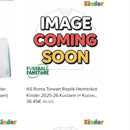
der
AS Roma Torwart Replik Heimtrikot
sen)
Kinder 2025-26 Kurzarm (+ Kurze
36.45€
Hosen)
96.13€