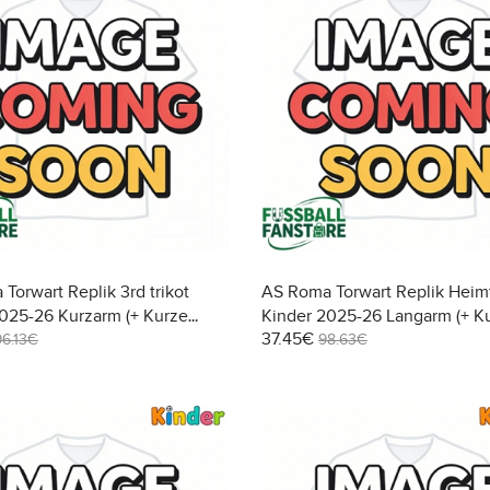
Torwart Replik 3rd trikot
AS Roma Torwart Replik Heimt
025-26 Kurzarm (+ Kurze
Kinder 2025-26 Langarm (+ K
37.45€
Hosen)
96.13€
98.63€