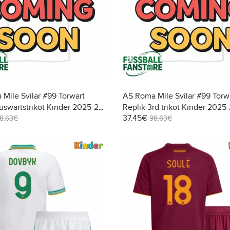
Mile Svilar #99 Torwart
AS Roma Mile Svilar #99 Torw
uswärtstrikot Kinder 2025-26
Replik 3rd trikot Kinder 2025
37.45€
(+ Kurze Hosen)
Langarm (+ Kurze Hosen)
8.63€
98.63€