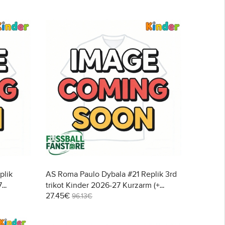
plik
AS Roma Paulo Dybala #21 Replik 3rd
7
trikot Kinder 2026-27 Kurzarm (+
27.45€
Kurze Hosen)
96.13€