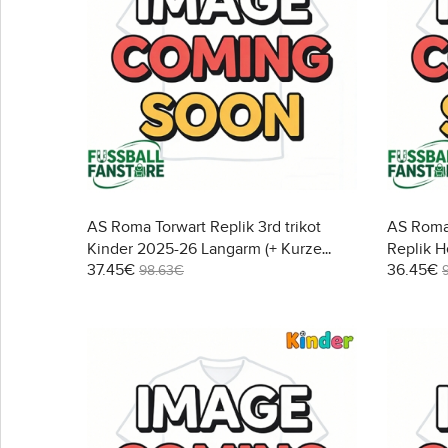
AS Roma Torwart Replik 3rd trikot
AS Roma 
Kinder 2025-26 Langarm (+ Kurze
Replik H
37.45€
36.45€
Hosen)
Kurzarm 
98.63€