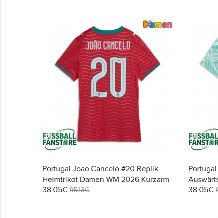
Portugal Joao Cancelo #20 Replik
Portugal
Heimtrikot Damen WM 2026 Kurzarm
Auswärt
38.05€
38.05€
Kurzarm
95.13€