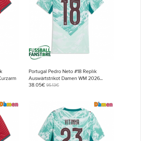
k
Portugal Pedro Neto #18 Replik
Kurzarm
Auswärtstrikot Damen WM 2026
38.05€
Kurzarm
95.13€