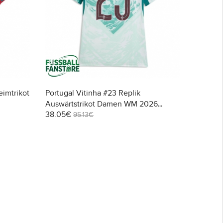
eimtrikot
Portugal Vitinha #23 Replik
Auswärtstrikot Damen WM 2026
38.05€
Kurzarm
95.13€