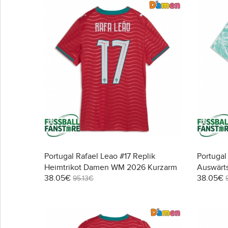
Portugal Rafael Leao #17 Replik
Portugal
Heimtrikot Damen WM 2026 Kurzarm
Auswärt
38.05€
38.05€
Kurzarm
95.13€