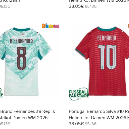
 Kurzarm
Heimtrikot Damen WM 2026 
38.05€
95.13€
95.13€
 Bruno Fernandes #8 Replik
Portugal Bernardo Silva #10 R
strikot Damen WM 2026
Heimtrikot Damen WM 2026 
38.05€
95.13€
95.13€