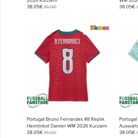
2026 Kurzarm
WM 2026
38.05€
38.05€
95.13€
Portugal Bruno Fernandes #8 Replik
Portugal
Heimtrikot Damen WM 2026 Kurzarm
Auswärt
38.05€
38.05€
Kurzarm
95.13€