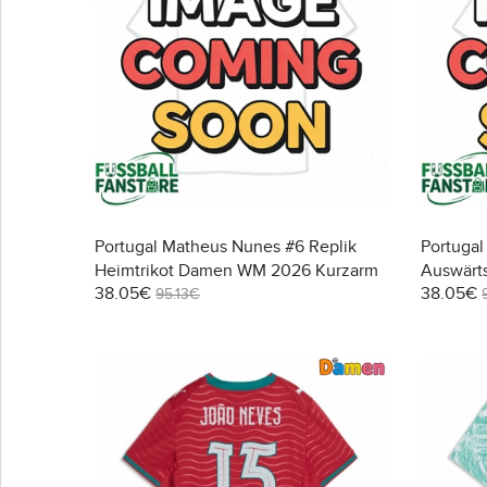
Portugal Matheus Nunes #6 Replik
Portugal
Heimtrikot Damen WM 2026 Kurzarm
Auswärt
38.05€
38.05€
Kurzarm
95.13€