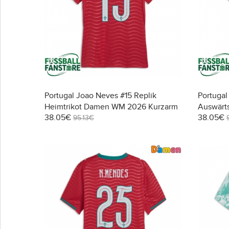
Portugal Joao Neves #15 Replik
Portugal
Heimtrikot Damen WM 2026 Kurzarm
Auswärt
38.05€
38.05€
Kurzarm
95.13€