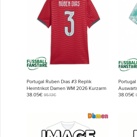
Portugal Ruben Dias #3 Replik
Portugal
Heimtrikot Damen WM 2026 Kurzarm
Auswärt
38.05€
38.05€
Kurzarm
95.13€