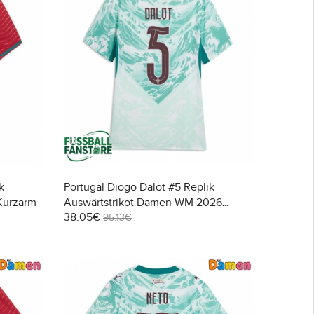
k
Portugal Diogo Dalot #5 Replik
Kurzarm
Auswärtstrikot Damen WM 2026
38.05€
Kurzarm
95.13€