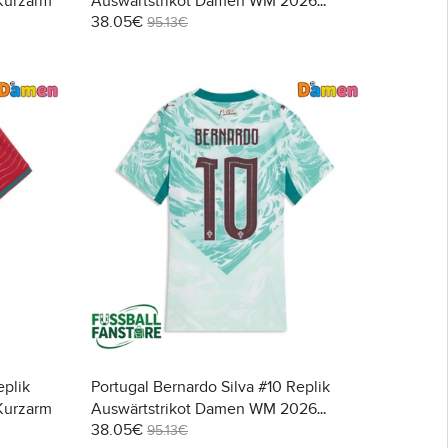
Kurzarm
Auswärtstrikot Damen WM 2026
38.05€
Kurzarm
95.13€
eplik
Portugal Bernardo Silva #10 Replik
Kurzarm
Auswärtstrikot Damen WM 2026
38.05€
Kurzarm
95.13€