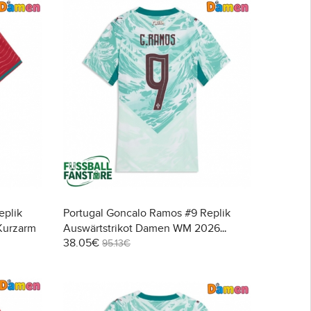
eplik
Portugal Goncalo Ramos #9 Replik
Kurzarm
Auswärtstrikot Damen WM 2026
38.05€
Kurzarm
95.13€