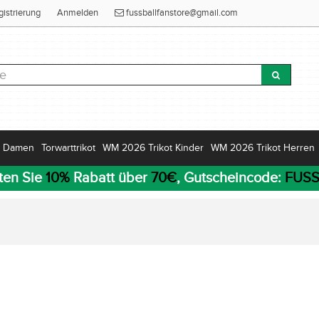
gistrierung
Anmelden
fussballfanstore@gmail.com
Damen
Torwarttrikot
WM 2026 Trikot Kinder
WM 2026 Trikot Herren
ten Sie
10%
Rabatt über
70€
, Gutscheincode:
FUSS