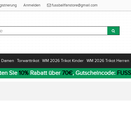
gistrierung
Anmelden
fussballfanstore@gmail.com
Damen
Torwarttrikot
WM 2026 Trikot Kinder
WM 2026 Trikot Herren
ten Sie
10%
Rabatt über
70€
, Gutscheincode:
FUSS