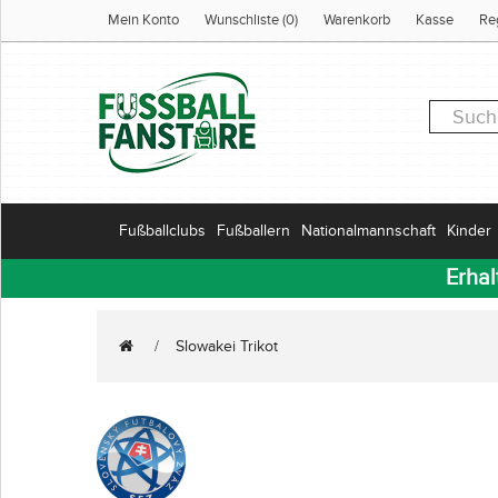
Mein Konto
Wunschliste (0)
Warenkorb
Kasse
Re
Fußballclubs
Fußballern
Nationalmannschaft
Kinder
Erhal
Slowakei Trikot