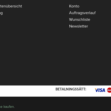
itenübersicht
Konto
og
Auftragsverlauf
Wunschliste
Newsletter
BETALNINGSSÄTT:
ine kaufen
.