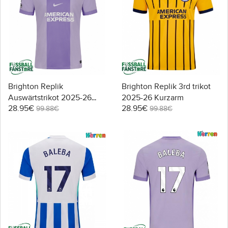
Brighton Replik
Brighton Replik 3rd trikot
Auswärtstrikot 2025-26
2025-26 Kurzarm
28.95€
28.95€
Kurzarm
99.88€
99.88€