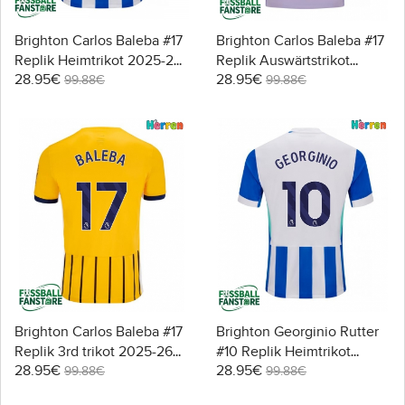
Brighton Carlos Baleba #17
Brighton Carlos Baleba #17
Replik Heimtrikot 2025-26
Replik Auswärtstrikot
28.95€
28.95€
Kurzarm
2025-26 Kurzarm
99.88€
99.88€
Brighton Carlos Baleba #17
Brighton Georginio Rutter
Replik 3rd trikot 2025-26
#10 Replik Heimtrikot
28.95€
28.95€
Kurzarm
2025-26 Kurzarm
99.88€
99.88€