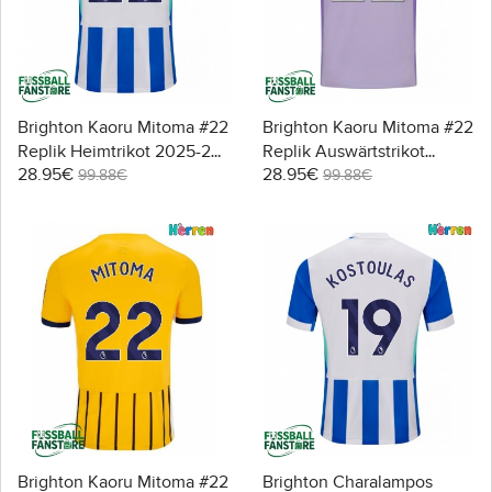
Brighton Kaoru Mitoma #22
Brighton Kaoru Mitoma #22
Replik Heimtrikot 2025-26
Replik Auswärtstrikot
28.95€
28.95€
Kurzarm
2025-26 Kurzarm
99.88€
99.88€
Brighton Kaoru Mitoma #22
Brighton Charalampos