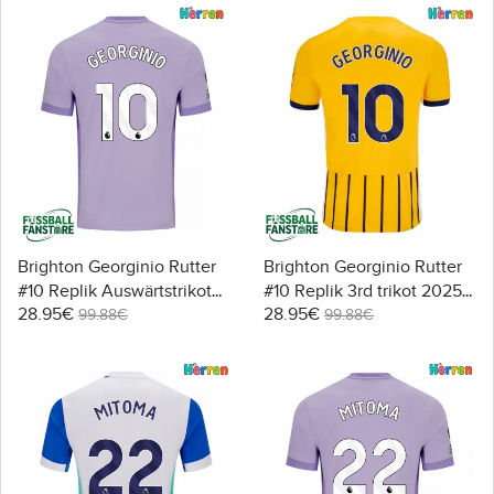
Brighton Georginio Rutter
Brighton Georginio Rutter
#10 Replik Auswärtstrikot
#10 Replik 3rd trikot 2025-
28.95€
28.95€
2025-26 Kurzarm
26 Kurzarm
99.88€
99.88€