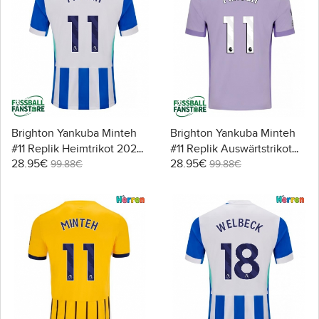
Brighton Yankuba Minteh
Brighton Yankuba Minteh
#11 Replik Heimtrikot 2025-
#11 Replik Auswärtstrikot
28.95€
28.95€
26 Kurzarm
2025-26 Kurzarm
99.88€
99.88€