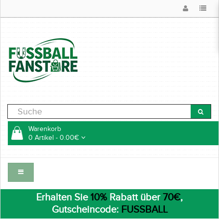
Warenkorb
0 Artikel - 0.00€
Erhalten Sie
10%
Rabatt über
70€
,
Gutscheincode:
FUSSBALL