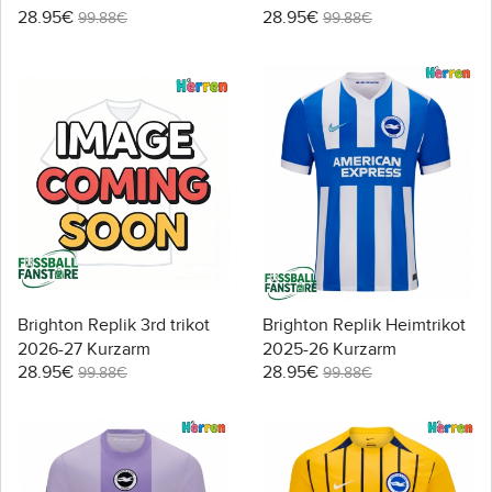
28.95€
28.95€
Kurzarm
99.88€
99.88€
Brighton Replik 3rd trikot
Brighton Replik Heimtrikot
2026-27 Kurzarm
2025-26 Kurzarm
28.95€
28.95€
99.88€
99.88€