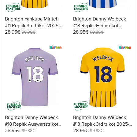
Brighton Yankuba Minteh
Brighton Danny Welbeck
#11 Replik 3rd trikot 2025-
#18 Replik Heimtrikot
28.95€
28.95€
26 Kurzarm
2025-26 Kurzarm
99.88€
99.88€
Brighton Danny Welbeck
Brighton Danny Welbeck
#18 Replik Auswärtstrikot
#18 Replik 3rd trikot 2025-
28.95€
28.95€
2025-26 Kurzarm
26 Kurzarm
99.88€
99.88€