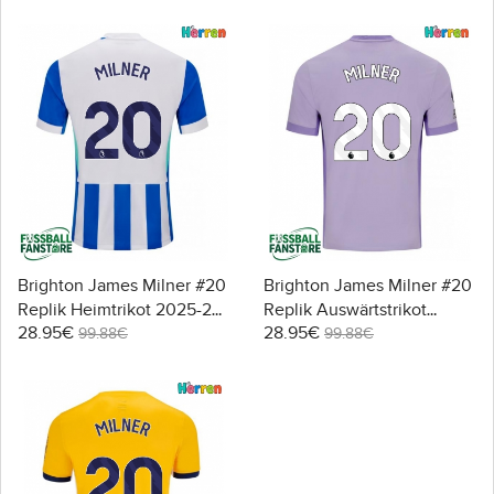
Brighton James Milner #20
Brighton James Milner #20
Replik Heimtrikot 2025-26
Replik Auswärtstrikot
28.95€
28.95€
Kurzarm
2025-26 Kurzarm
99.88€
99.88€