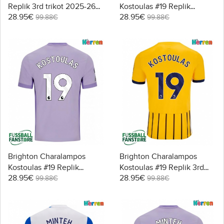
Replik 3rd trikot 2025-26
Kostoulas #19 Replik
28.95€
28.95€
Kurzarm
Heimtrikot 2025-26
99.88€
99.88€
Kurzarm
Brighton Charalampos
Brighton Charalampos
Kostoulas #19 Replik
Kostoulas #19 Replik 3rd
28.95€
28.95€
Auswärtstrikot 2025-26
trikot 2025-26 Kurzarm
99.88€
99.88€
Kurzarm