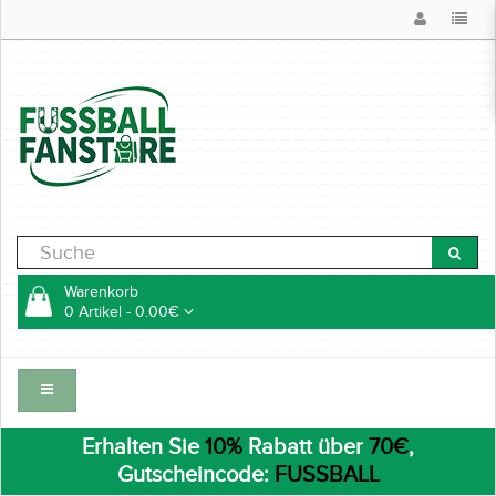
Warenkorb
0 Artikel - 0.00€
Erhalten Sie
10%
Rabatt über
70€
,
Gutscheincode:
FUSSBALL