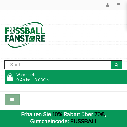
Warenkorb
0 Artikel - 0.00€
Erhalten Sie
10%
Rabatt über
70€
,
Gutscheincode:
FUSSBALL