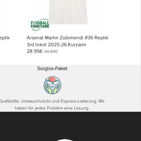
eplik
Arsenal Martin Zubimendi #36 Replik
Arsenal M
3rd trikot 2025-26 Kurzarm
Auswärtst
28.95€
28.95€
99.88€
99
Sorglos-Paket
Grafikhilfe, Umtauschrecht und Express-Lieferung. Wir
haben für jedes Problem eine Lösung.