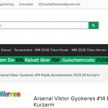
gistrierung
Anmelden
fussballfanstore@gmail.com
Damen
Torwarttrikot
WM 2026 Trikot Kinder
WM 2026 Trikot Herren
ten Sie
10%
Rabatt über
70€
, Gutscheincode:
FUSS
rsenal Viktor Gyokeres #14 Replik Auswärtstrikot 2025-26 Kurzarm
Arsenal Viktor Gyokeres #14 
Kurzarm