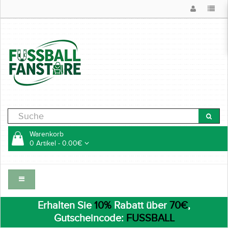
Warenkorb
0 Artikel - 0.00€
Erhalten Sie
10%
Rabatt über
70€
,
Gutscheincode:
FUSSBALL