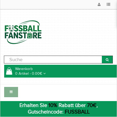
Warenkorb
0 Artikel - 0.00€
Erhalten Sie
10%
Rabatt über
70€
,
Gutscheincode:
FUSSBALL